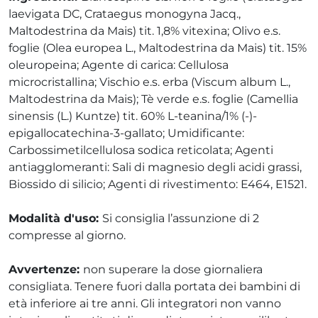
laevigata DC, Crataegus monogyna Jacq.,
Maltodestrina da Mais) tit. 1,8% vitexina; Olivo e.s.
foglie (Olea europea L., Maltodestrina da Mais) tit. 15%
oleuropeina; Agente di carica: Cellulosa
microcristallina; Vischio e.s. erba (Viscum album L.,
Maltodestrina da Mais); Tè verde e.s. foglie (Camellia
sinensis (L.) Kuntze) tit. 60% L-teanina/1% (-)-
epigallocatechina-3-gallato; Umidificante:
Carbossimetilcellulosa sodica reticolata; Agenti
antiagglomeranti: Sali di magnesio degli acidi grassi,
Biossido di silicio; Agenti di rivestimento: E464, E1521.
Modalità d'uso:
Si consiglia l’assunzione di 2
compresse al giorno.
Avvertenze:
non superare la dose giornaliera
consigliata. Tenere fuori dalla portata dei bambini di
età inferiore ai tre anni. Gli integratori non vanno